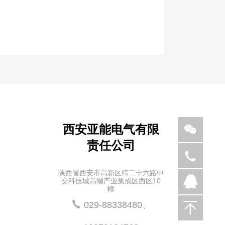
西安亚能电气有限
责任公司
029-
陕西省西安市高新区纬二十六路中
88338480、
交科技城高端产业集成区西区10
527031490
幢
029-88338480、
1337918476